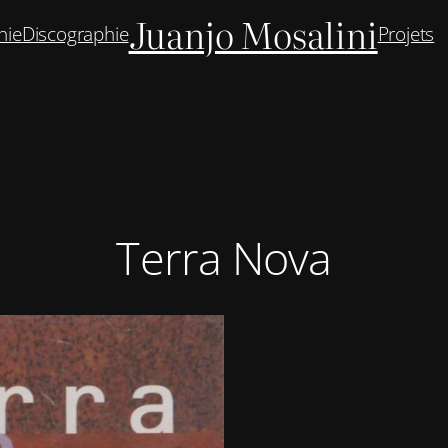
Juanjo Mosalini
hie
Discographie
Projets
Terra Nova