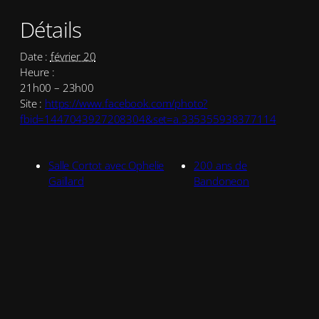
Détails
Date :
février 20
Heure :
21h00 – 23h00
Site :
https://www.facebook.com/photo?
fbid=1447043927208304&set=a.335355938377114
Salle Cortot avec Ophelie
200 ans de
Gaillard
Bandoneon